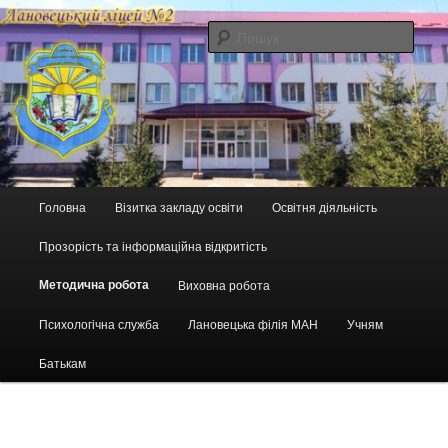
Перейти
до
Пошу
основного
вмісту
Головне
Головна
Візитка закладу освіти
Освітня діяльність
меню
Прозорість та інформаційна відкритість
Методична робота
Виховна робота
Психологічна служба
Лановецька філія МАН
Учням
Батькам