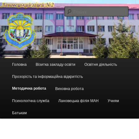
Перейти
до
Пошу
основного
вмісту
Головне
Головна
Візитка закладу освіти
Освітня діяльність
меню
Прозорість та інформаційна відкритість
Методична робота
Виховна робота
Психологічна служба
Лановецька філія МАН
Учням
Батькам