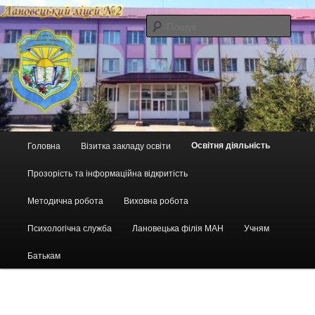
Перейти
до
Пошу
основного
вмісту
Головне
Освітня діяльність
Головна
Візитка закладу освіти
меню
Прозорість та інформаційна відкритість
Методична робота
Виховна робота
Психологічна служба
Лановецька філія МАН
Учням
Батькам